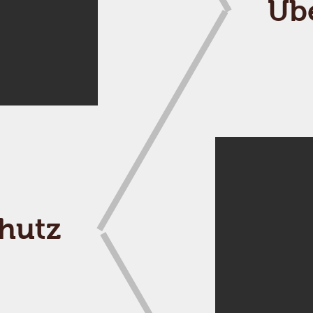
Üb
hutz