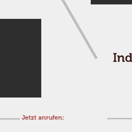
Ind
Jetzt anrufen:
08282
/ 5280