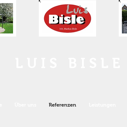
L U I S B I S L E
e
Über uns
Referenzen
Leistungen